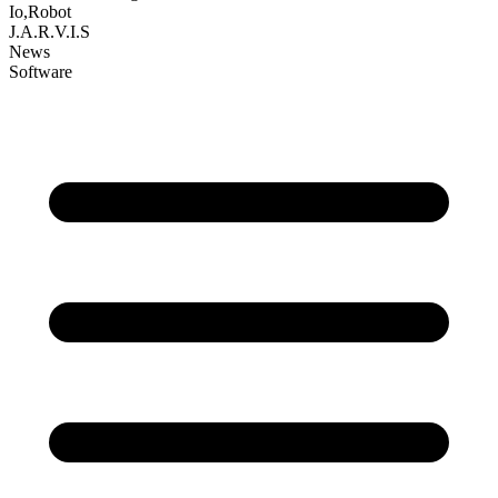
Io,Robot
J.A.R.V.I.S
News
Software